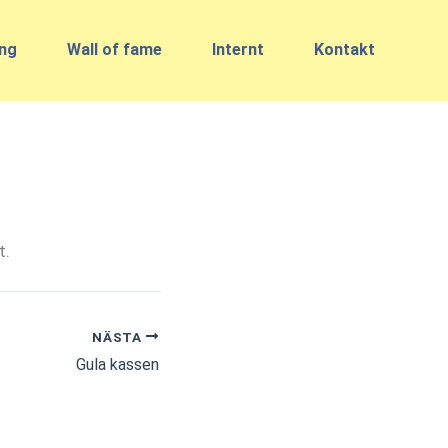
ing
Wall of fame
Internt
Kontakt
t.
NÄSTA
Gula kassen