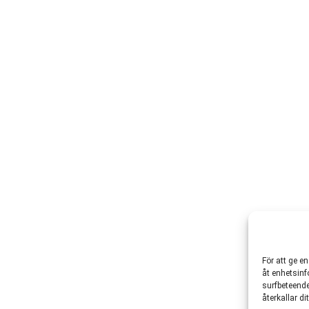
För att ge e
åt enhetsinf
surfbeteende
återkallar d