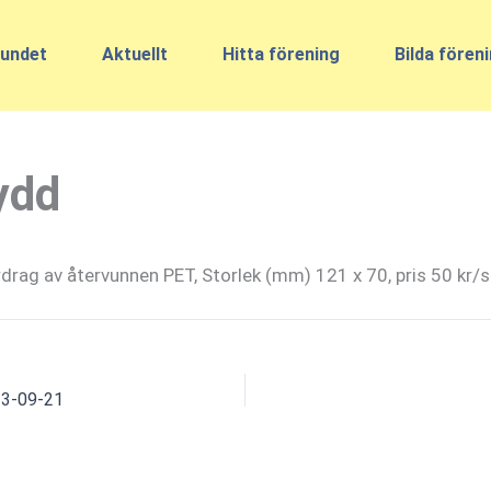
undet
Aktuellt
Hitta förening
Bilda fören
ydd
rag av återvunnen PET, Storlek (mm) 121 x 70, pris 50 kr/s
3-09-21