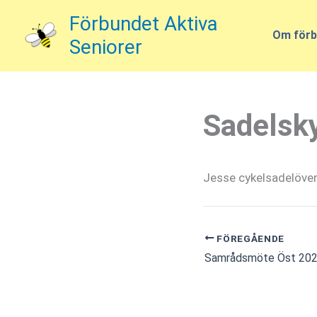
Hoppa
Förbundet Aktiva
till
Om förb
Seniorer
innehåll
Sadelsk
Jesse cykelsadelöverd
FÖREGÅENDE
Samrådsmöte Öst 202