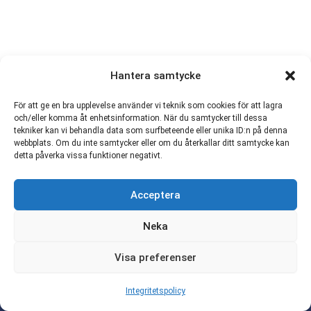
Hantera samtycke
För att ge en bra upplevelse använder vi teknik som cookies för att lagra
och/eller komma åt enhetsinformation. När du samtycker till dessa
tekniker kan vi behandla data som surfbeteende eller unika ID:n på denna
webbplats. Om du inte samtycker eller om du återkallar ditt samtycke kan
detta påverka vissa funktioner negativt.
Förbundet Aktiva Seniorer |
Acceptera
ordforande@aktivaseniorer.com
Copyright © 2026 Förbundet Aktiva Seniorer | Alla
Neka
rättigheter reserverade.
Visa preferenser
Copyright och upphovsrätt
|
Integritetspolicy och kakfiler
Integritetspolicy