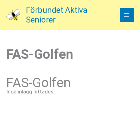
Hoppa
Förbundet Aktiva
till
Seniorer
innehåll
FAS-Golfen
FAS-Golfen
Inga inlägg hittades.