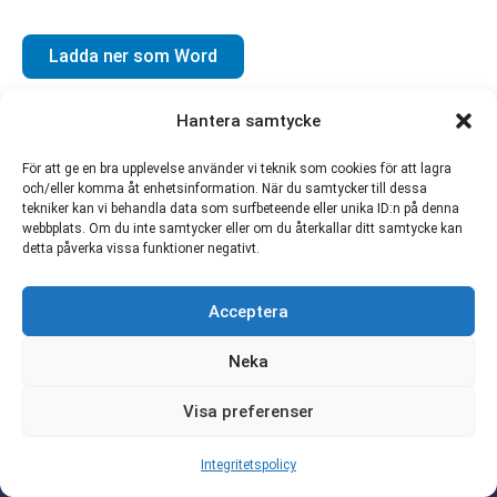
Ladda ner som Word
Hantera samtycke
För att ge en bra upplevelse använder vi teknik som cookies för att lagra
och/eller komma åt enhetsinformation. När du samtycker till dessa
tekniker kan vi behandla data som surfbeteende eller unika ID:n på denna
webbplats. Om du inte samtycker eller om du återkallar ditt samtycke kan
detta påverka vissa funktioner negativt.
Förbundet Aktiva Seniorer |
Acceptera
ordforande@aktivaseniorer.com
Copyright © 2026 Förbundet Aktiva Seniorer | Alla
Neka
rättigheter reserverade.
Visa preferenser
Copyright och upphovsrätt
|
Integritetspolicy och kakfiler
Integritetspolicy