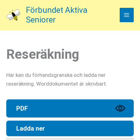
Hoppa
Förbundet Aktiva
till
Seniorer
innehåll
Reseräkning
Här kan du förhandsgranska och ladda ner
reseräkning. Worddokumentet är skrivbart.
PDF
Ladda ner