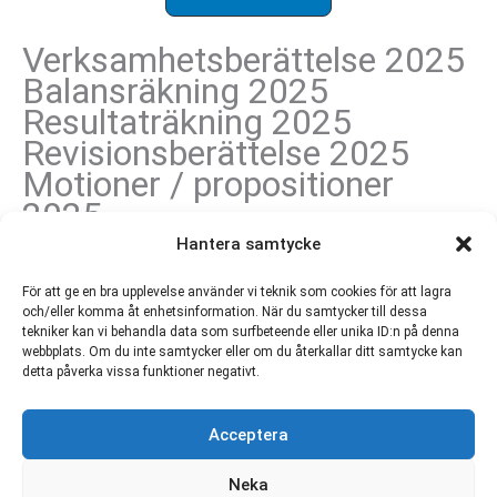
Verksamhetsberättelse 2025
Balansräkning 2025
Resultaträkning 2025
Revisionsberättelse 2025
Motioner / propositioner
2025
Valberedningens förslag
Hantera samtycke
2025
För att ge en bra upplevelse använder vi teknik som cookies för att lagra
Verksamhetsplan 2026-2027
och/eller komma åt enhetsinformation. När du samtycker till dessa
Budget 2026-2027
tekniker kan vi behandla data som surfbeteende eller unika ID:n på denna
webbplats. Om du inte samtycker eller om du återkallar ditt samtycke kan
Protokoll årsstämma 2026
detta påverka vissa funktioner negativt.
Förbundet Aktiva Seniorer |
Acceptera
ordforande@aktivaseniorer.com
Copyright © 2026 Förbundet Aktiva Seniorer | Alla
Neka